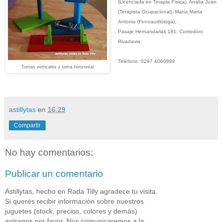
(Licenciada en Terapia Física)
, Analía Juan
(Terapista Ocupacional), María Marta
Antonio (Fonoaudióloga),
Pasaje Hernandarias 181. Comodoro
Rivadavia.
Teléfono: 0297 4060999
Tomas verticales y toma horizontal
astillytas
en
16:29
Compartir
No hay comentarios:
Publicar un comentario
Astillytas, hecho en Rada Tilly agradece tu visita.
Si querés recibir información sobre nuestros
juguetes (stock, precios, colores y demás)
avisanos por favor. Nos comunicaremos a la