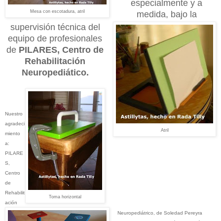
especialmente y a
Mesa con escotadura, atril
medida, bajo la
supervisión técnica del
equipo de profesionales
de
PILARES, Centro de
Rehabilitación
Neuropediático.
Nuestro
agradeci
Atril
miento
a:
PILARE
S,
Centro
de
Rehabilit
Toma horizontal
ación
Neuropediátrico, de Soledad Pereyra